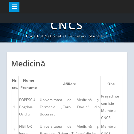
Skip
to
CNCS
content
Consiliul Național al Cercetării Științifice
Medicină
Nr.
Nume
Afiliere
Obs.
crt.
Prenume
Președinte
POPESCU
Universitatea de Medicină și
comisie
1.
Bogdan-
Farmacie „Carol Davila” din
Membru
Ovidiu
București
CNCS
NISTOR
Universitatea de Medicină și
Membru
2.
Ionuț
Farmacie „Grigore T. Popa” din Iași
CNCS