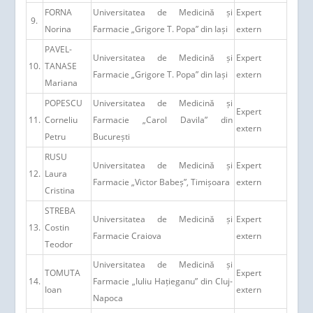
FORNA
Universitatea de Medicină și
Expert
9.
Norina
Farmacie „Grigore T. Popa” din Iași
extern
PAVEL-
Universitatea de Medicină și
Expert
10.
TANASE
Farmacie „Grigore T. Popa” din Iași
extern
Mariana
POPESCU
Universitatea de Medicină și
Expert
11.
Corneliu
Farmacie „Carol Davila” din
extern
Petru
București
RUSU
Universitatea de Medicină și
Expert
12.
Laura
Farmacie „Victor Babeș”, Timișoara
extern
Cristina
STREBA
Universitatea de Medicină și
Expert
13.
Costin
Farmacie Craiova
extern
Teodor
Universitatea de Medicină și
TOMUTA
Expert
14.
Farmacie „Iuliu Hațieganu” din Cluj-
Ioan
extern
Napoca