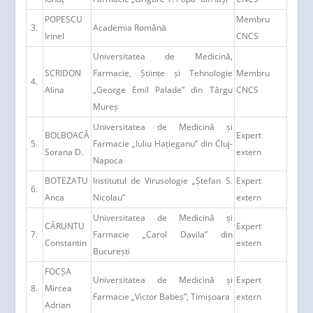
POPESCU
Membru
3.
Academia Română
Irinel
CNCS
Universitatea de Medicină,
SCRIDON
Farmacie, Științe și Tehnologie
Membru
4.
Alina
„George Emil Palade” din Târgu
CNCS
Mureș
Universitatea de Medicină și
BOLBOACĂ
Expert
5.
Farmacie „Iuliu Hațieganu” din Cluj-
Sorana D.
extern
Napoca
BOTEZATU
Institutul de Virusologie „Ștefan S.
Expert
6.
Anca
Nicolau”
extern
Universitatea de Medicină și
CĂRUNTU
Expert
7.
Farmacie „Carol Davila” din
Constantin
extern
București
FOCȘA
Universitatea de Medicină și
Expert
8.
Mircea
Farmacie „Victor Babeș”, Timișoara
extern
Adrian