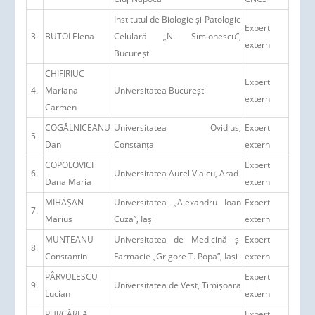
Institutul de Biologie și Patologie
Expert
3.
BUTOI Elena
Celulară „N. Simionescu”,
extern
București
CHIFIRIUC
Expert
4.
Mariana
Universitatea București
extern
Carmen
COGĂLNICEANU
Universitatea Ovidius,
Expert
5.
Dan
Constanța
extern
COPOLOVICI
Expert
6.
Universitatea Aurel Vlaicu, Arad
Dana Maria
extern
MIHĂȘAN
Universitatea „Alexandru Ioan
Expert
7.
Marius
Cuza”, Iași
extern
MUNTEANU
Universitatea de Medicină și
Expert
8.
Constantin
Farmacie „Grigore T. Popa”, Iași
extern
PÂRVULESCU
Expert
9.
Universitatea de Vest, Timișoara
Lucian
extern
PURCĂREA
Expert