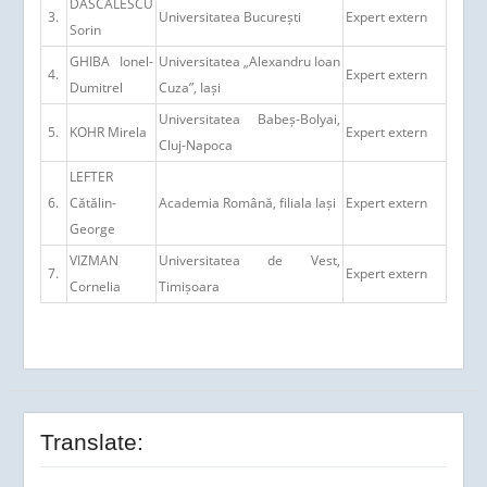
DĂSCĂLESCU
3.
Universitatea București
Expert extern
Sorin
GHIBA Ionel-
Universitatea „Alexandru Ioan
4.
Expert extern
Dumitrel
Cuza”, Iași
Universitatea Babeș-Bolyai,
5.
KOHR Mirela
Expert extern
Cluj-Napoca
LEFTER
6.
Cătălin-
Academia Română, filiala Iași
Expert extern
George
VIZMAN
Universitatea de Vest,
7.
Expert extern
Cornelia
Timișoara
Translate: