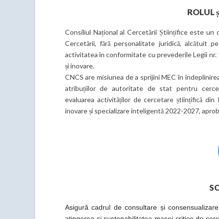
ROLUL 
Consiliul Național al Cercetării Științifice este un 
Cercetării, fără personalitate juridică, alcătuit p
activitatea în conformitate cu prevederile Legii nr
și inovare.
CNCS are misiunea de a sprijini MEC în îndeplinirea at
atribuțiilor de autoritate de stat pentru cerce
evaluarea activităților de cercetare științifică d
inovare și specializare inteligentă 2022-2027, apro
S
Asigură cadrul de consultare și consensualizare 
atingerea și sustenabilitatea masei critice de cerc