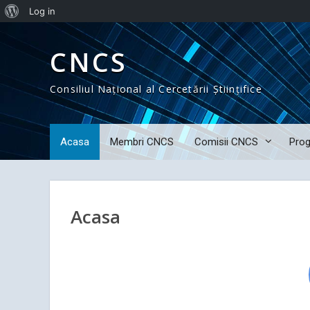
Log in
Skip
to
CNCS
content
Consiliul Național al Cercetării Științifice
Acasa
Membri CNCS
Comisii CNCS
Pro
Acasa