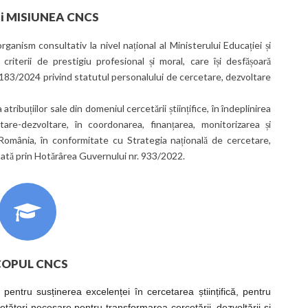
și MISIUNEA CNCS
organism consultativ la nivel național al Ministerului Educației și
e criterii de prestigiu profesional și moral, care își desfășoară
. 183/2024 privind statutul personalului de cercetare, dezvoltare
ribuțiilor sale din domeniul cercetării științifice, în îndeplinirea
tare-dezvoltare, în coordonarea, finanțarea, monitorizarea și
in România, în conformitate cu Strategia națională de cercetare,
bată prin Hotărârea Guvernului nr. 933/2022.
COPUL CNCS
pentru susținerea excelenței în cercetarea științifică, pentru
etători necesare pentru transformarea cercetării, dezvoltării și