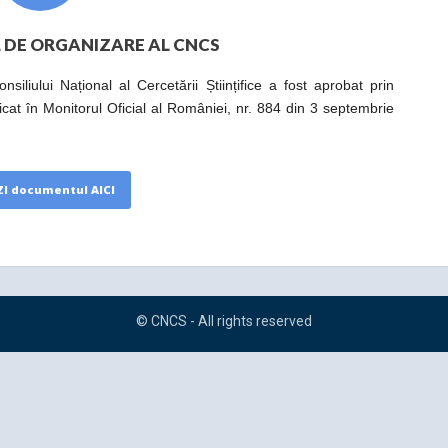
DE ORGANIZARE AL CNCS
iliului Național al Cercetării Științifice a fost aprobat prin
at în Monitorul Oficial al României, nr. 884 din 3 septembrie
I documentul AICI
© CNCS - All rights reserved