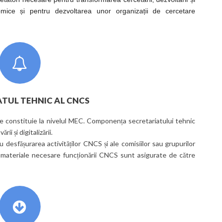
nomice și pentru dezvoltarea unor organizații de cercetare
TUL TEHNIC AL CNCS
e constituie la nivelul MEC. Componența secretariatului tehnic
ii și digitalizării.
ru desfășurarea activităților CNCS și ale comisiilor sau grupurilor
le materiale necesare funcționării CNCS sunt asigurate de către